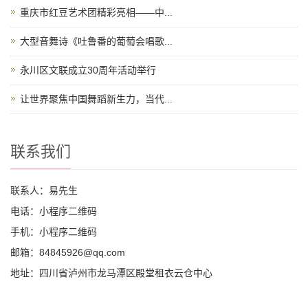
重庆市红豆艺术团精彩亮相——中...
大型音舞诗《吐鲁番的葡萄会唱歌...
永川区文联成立30周年活动举行
让世界聚焦中国舞蹈新生力，当代...
联系我们
联系人：易先生
电话：小程序二维码
手机：小程序二维码
邮箱：84845926@qq.com
地址：四川省泸州市龙马潭区殿堂租衣云仓中心