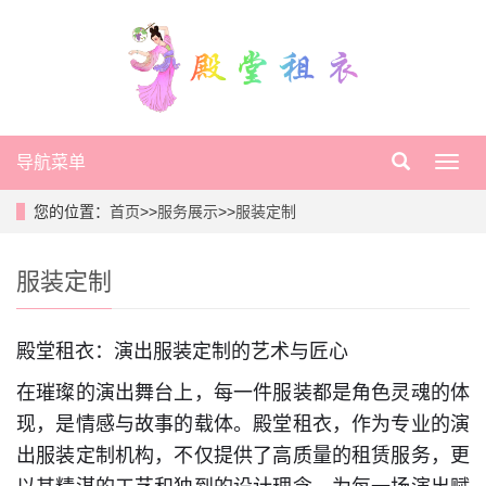
导航菜单
导
航
菜
您的位置：
首页
>>
服务展示
>>
服装定制
单
服装定制
殿堂租衣：演出服装定制的艺术与匠心
在璀璨的演出舞台上，每一件服装都是角色灵魂的体
现，是情感与故事的载体。殿堂租衣，作为专业的演
出服装定制机构，不仅提供了高质量的租赁服务，更